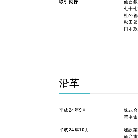
取引銀行
仙台
七十
杜の
秋田
日本
沿革
平成24年9月
株式会
資本金
平成24年10月
建設
仙台市