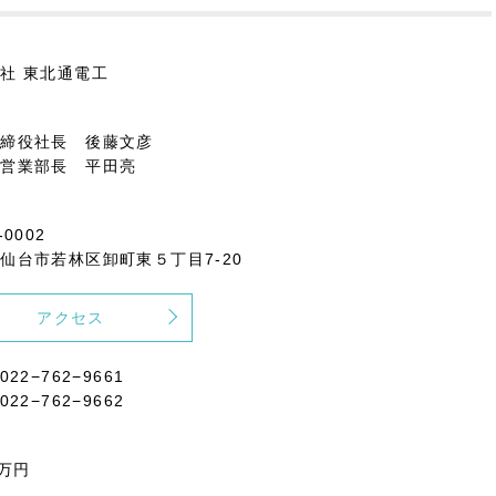
社 東北通電工
取締役社長 後藤文彦
役営業部長 平田亮
-0002
仙台市若林区卸町東５丁目7-20
アクセス
022−762−9661
022−762−9662
0万円