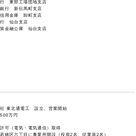
銀行 東部工場団地支店
七銀行 新伝馬町支店
都信用金庫 卸町支店
銀行 仙台支店
政策金融公庫 仙台支店
社 東北通電工 設立、営業開始
500万円
業許可（電気・電気通信）取得
若林区六丁目に事業所開設（役員2名、従業員2名）