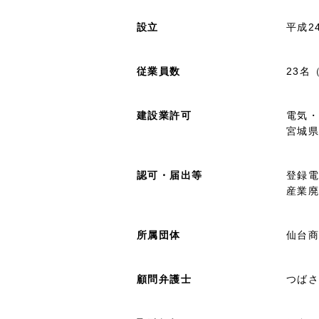
設立
平成2
従業員数
23名
建設業許可
電気
宮城県
認可・届出等
登録電
産業廃
所属団体
仙台
顧問弁護士
つば